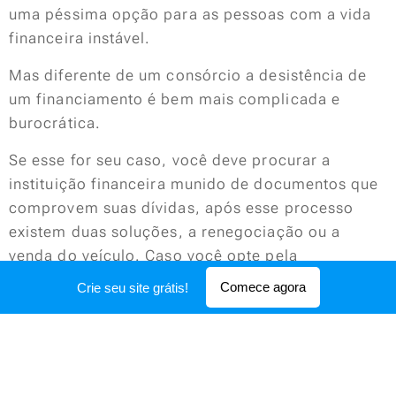
uma péssima opção para as pessoas com a vida
financeira instável.
Mas diferente de um consórcio a desistência de
um financiamento é bem mais complicada e
burocrática.
Se esse for seu caso, você deve procurar a
instituição financeira munido de documentos que
comprovem suas dívidas, após esse processo
existem duas soluções, a renegociação ou a
venda do veículo. Caso você opte pela
renegociação, você pode negociar com a
Comece agora
Crie seu site grátis!
instituição o valor dos juros e a extensão do
tempo de pagamento, muitas das empresas
preferem reduzir o valor dos juros e estender as
parcelas, do que correr o risco de ficar sem